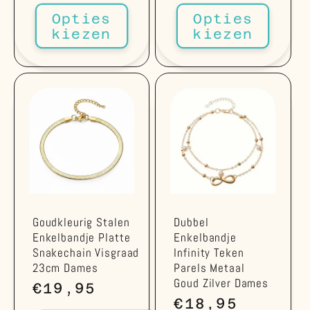
Opties
Opties
kiezen
kiezen
Goudkleurig Stalen
Dubbel
Enkelbandje Platte
Enkelbandje
Snakechain Visgraad
Infinity Teken
23cm Dames
Parels Metaal
Goud Zilver Dames
Normale
€19,95
Normale
€18,95
prijs