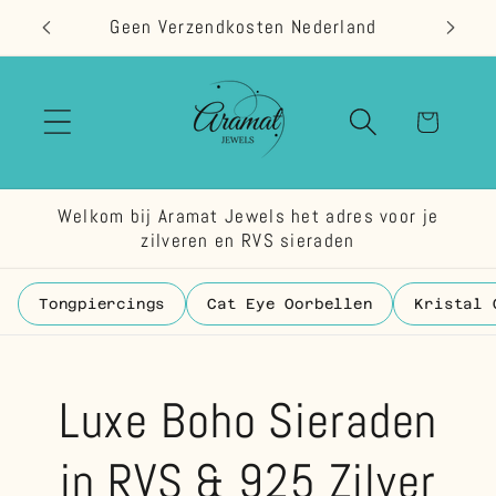
Meteen
Geen Verzendkosten Nederland
naar de
content
Winkelwage
Welkom bij Aramat Jewels het adres voor je
zilveren en RVS sieraden
Tongpiercings
Cat Eye Oorbellen
Kristal 
Luxe Boho Sieraden
in RVS & 925 Zilver