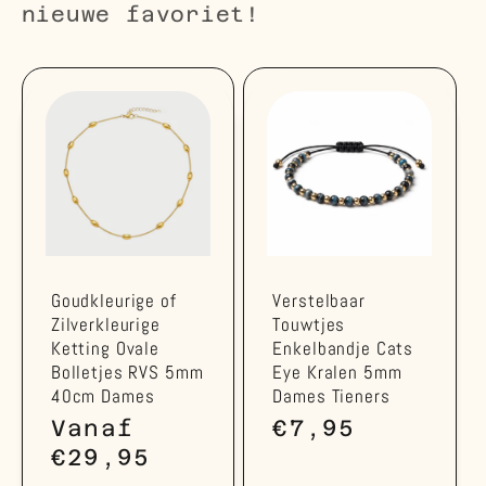
nieuwe favoriet!
Goudkleurige of
Verstelbaar
Zilverkleurige
Touwtjes
Ketting Ovale
Enkelbandje Cats
Bolletjes RVS 5mm
Eye Kralen 5mm
40cm Dames
Dames Tieners
Normale
Vanaf
Normale
€7,95
prijs
€29,95
prijs