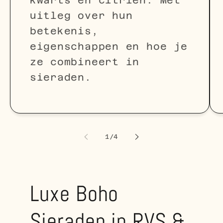
uitleg over hun
betekenis,
eigenschappen en hoe je
ze combineert in
sieraden.
van
1
/
4
Luxe Boho
Sieraden in RVS &