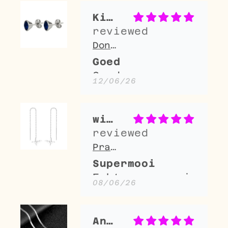
verpakt en erg
mooie ketting!
Kitty Brugman
Heel blij mee🤩
🤩
Donkerblauwe kristal oorbellen – kegelvorm - 6mm
Goed
Goed
12/06/26
winnie van den broek
Prachtige Stalen Hartslag ketting oorbellen
Supermooi
Echt supermooi,
08/06/26
ik ga ze dragen
zonder dopjes
erachter op ,
Anique