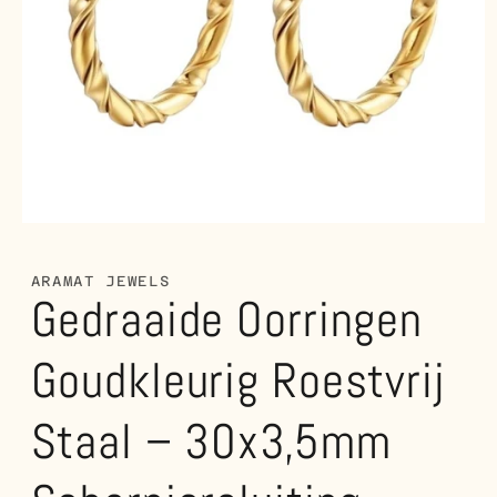
oorbellen in
mijn collectie
!
Media
1
openen
in
ARAMAT JEWELS
Gedraaide Oorringen
modaal
Goudkleurig Roestvrij
Staal – 30x3,5mm