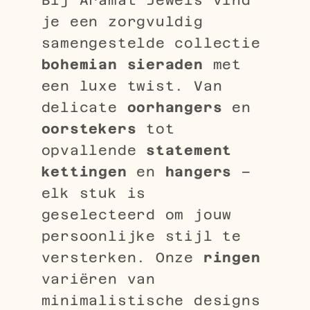
Bij Aramat Jewels vind
je een zorgvuldig
samengestelde collectie
bohemian sieraden
met
een luxe twist. Van
delicate
oorhangers
en
oorstekers
tot
opvallende
statement
kettingen
en
hangers
–
elk stuk is
geselecteerd om jouw
persoonlijke stijl te
versterken. Onze
ringen
variëren van
minimalistische designs