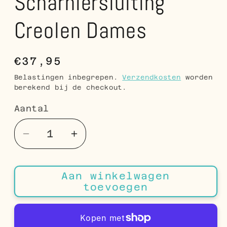
Scharniersluiting
Creolen Dames
Normale
€37,95
prijs
Belastingen inbegrepen.
Verzendkosten
worden
berekend bij de checkout.
Aantal
Aantal
Aantal
Aantal
verlagen
verhogen
voor
voor
Aan winkelwagen
Gedraaide
Gedraaide
toevoegen
Oorringen
Oorringen
Goudkleurig
Goudkleurig
Roestvrij
Roestvrij