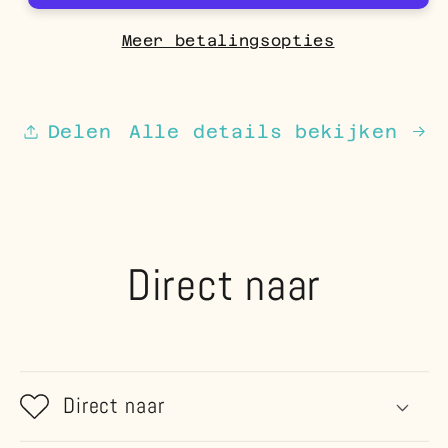
Staal
Staal
–
–
Meer betalingsopties
30x3,5mm
30x3,5mm
Scharniersluiting
Scharniersluiting
Creolen
Creolen
Delen
Alle details bekijken
Dames
Dames
Direct naar
Direct naar